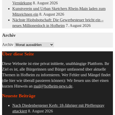
Verstärkung
8. August 2026
Kunstverein und Urban Sketchers Rhein-Main laden zum
Mitzeichnen ein
8. August 2026
Nächste Hiobsbotschaft: Die Gewerbesteuer bricht ein –
neues Millionenloch in Hofheim
7. August 2026
Archiv
Archiv
Über diese Seite
Diese Webseite ist eine privat initiierte, unabhängige Plattform. Ihr
Ziel es ist, alle Bürgerinnen und Bürger umfassend über aktuelle
Themen in Hofheim zu informieren. Wer Fehler und Mängel findet
(die hier wie überall passieren können): Wir freuen uns über einen
kurzen Hinweis an
mail@hofheim-news.de
.
Neueste Beiträge
Nach Diedenbergener Kerb: 18-Jähriger mit Pfefferspray
attackiert
8. August 2026