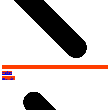
vorher
nächster