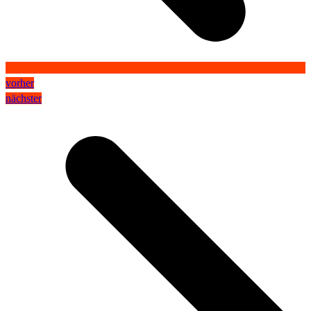
vorher
nächster