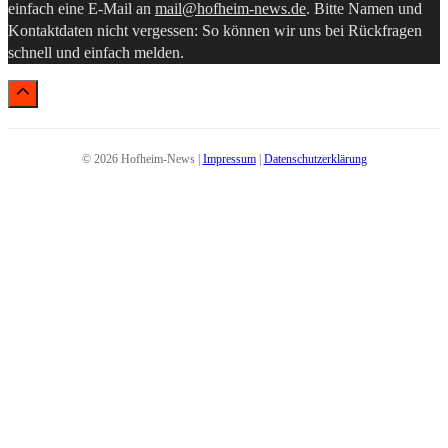
einfach eine E-Mail an
mail@hofheim-news.de
. Bitte Namen und
Kontaktdaten nicht vergessen: So können wir uns bei Rückfragen
schnell und einfach melden.
© 2026 Hofheim-News |
Impressum
|
Datenschutzerklärung