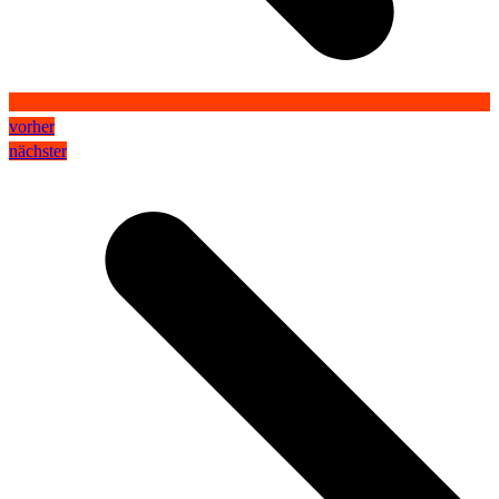
vorher
nächster