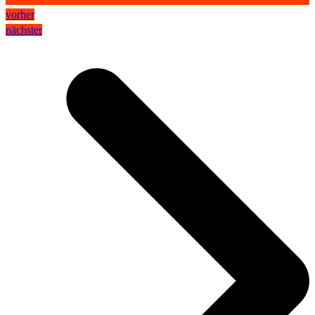
vorher
nächster