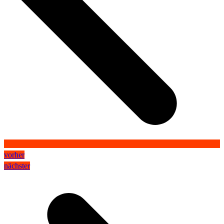
vorher
nächster