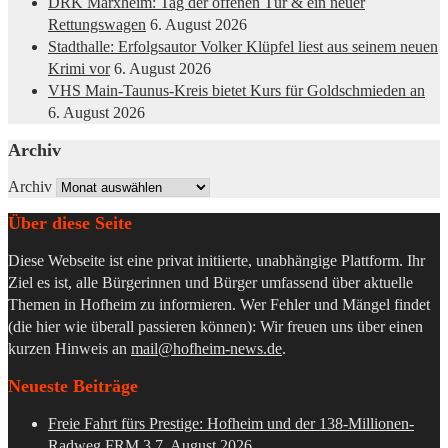
DRK Marxheim: Tag der offenen Tür & ein neuer
Rettungswagen
6. August 2026
Stadthalle: Erfolgsautor Volker Klüpfel liest aus seinem neuen
Krimi vor
6. August 2026
VHS Main-Taunus-Kreis bietet Kurs für Goldschmieden an
6. August 2026
Archiv
Archiv
Über diese Seite
Diese Webseite ist eine privat initiierte, unabhängige Plattform. Ihr
Ziel es ist, alle Bürgerinnen und Bürger umfassend über aktuelle
Themen in Hofheim zu informieren. Wer Fehler und Mängel findet
(die hier wie überall passieren können): Wir freuen uns über einen
kurzen Hinweis an
mail@hofheim-news.de
.
Neueste Beiträge
Freie Fahrt fürs Prestige: Hofheim und der 138-Millionen-
Radweg FRM 3
7. August 2026