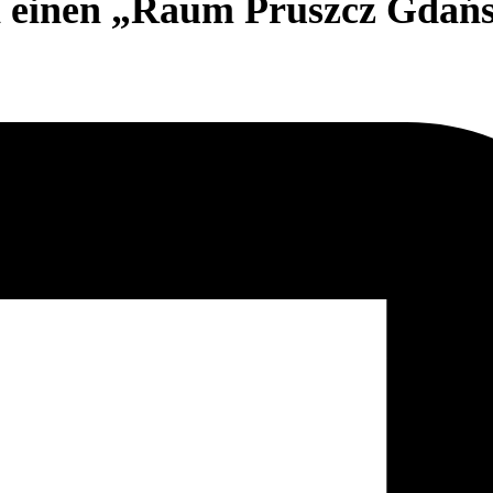
h einen „Raum Pruszcz Gdań