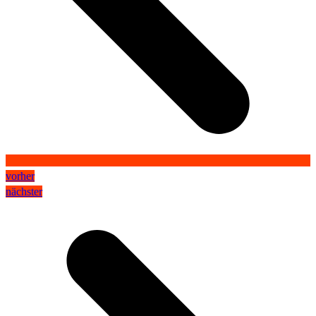
vorher
nächster