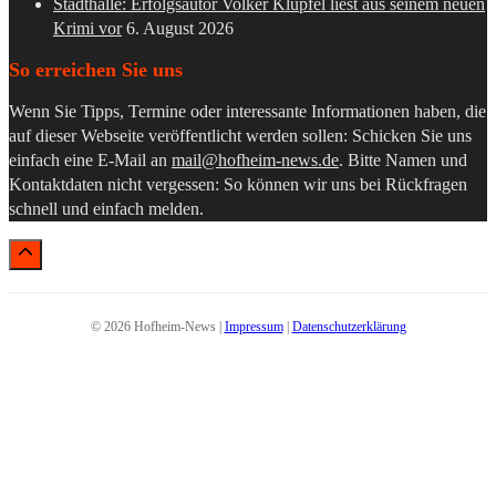
Stadthalle: Erfolgsautor Volker Klüpfel liest aus seinem neuen
Krimi vor
6. August 2026
So erreichen Sie uns
Wenn Sie Tipps, Termine oder interessante Informationen haben, die
auf dieser Webseite veröffentlicht werden sollen: Schicken Sie uns
einfach eine E-Mail an
mail@hofheim-news.de
. Bitte Namen und
Kontaktdaten nicht vergessen: So können wir uns bei Rückfragen
schnell und einfach melden.
© 2026 Hofheim-News |
Impressum
|
Datenschutzerklärung